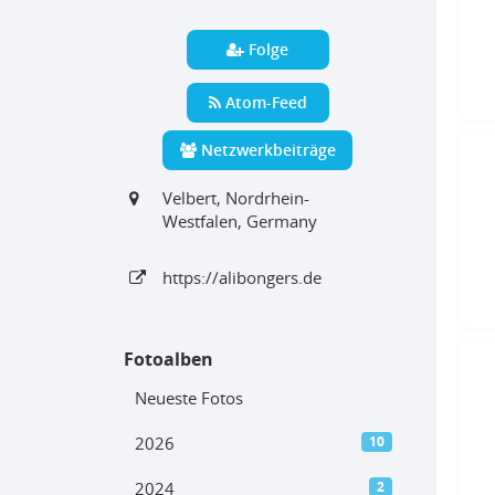
Folge
Atom-Feed
Netzwerkbeiträge
Velbert, Nordrhein-
Westfalen, Germany
https:
/
/alibongers
.de
Fotoalben
Neueste Fotos
2026
10
2024
2